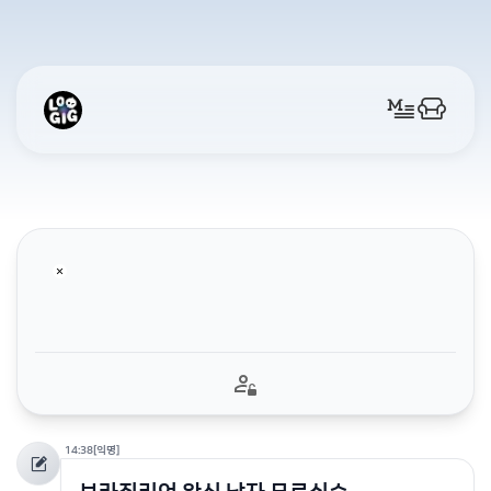
14:38
[익명]