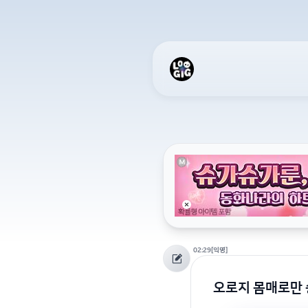
02:29
[익명]
오로지 몸매로만