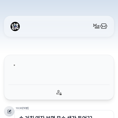
10:30
[익명]