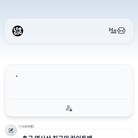
11:04
[익명]