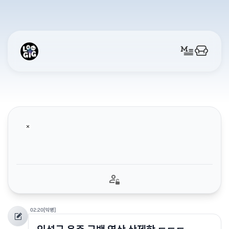
02:20
[익명]