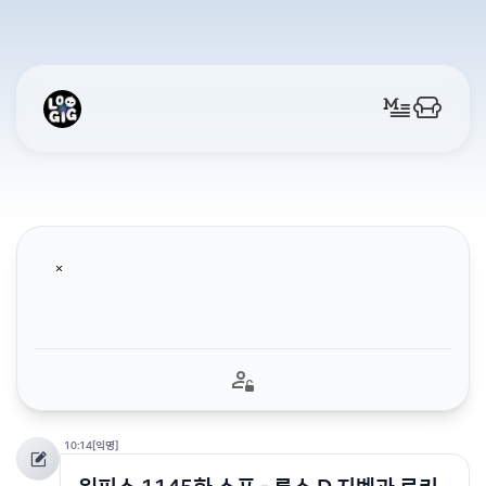
10:14
[익명]