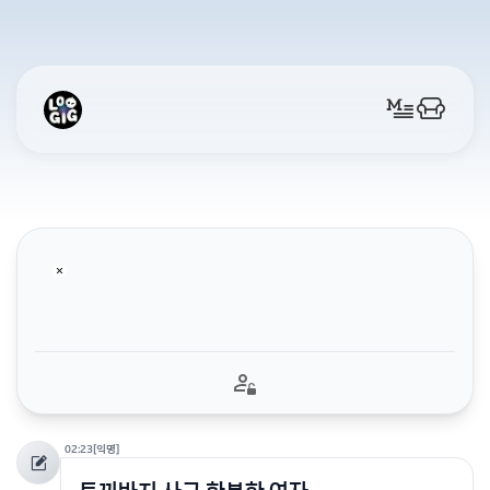
02:23
[익명]