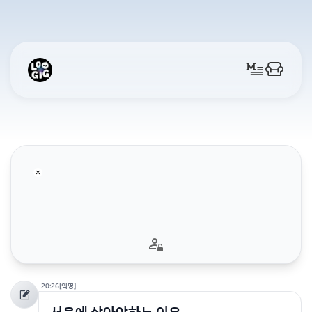
20:26
[익명]