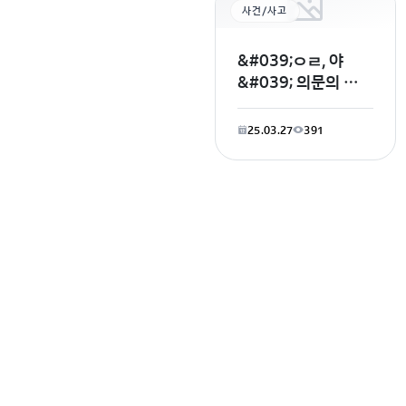
사건/사고
&#039;ㅇㄹ, 야
&#039; 의문의 문자
추적한 경찰… 30대
구했다
25.03.27
391