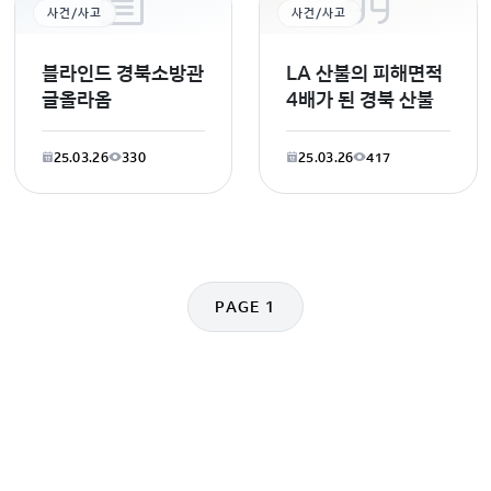
사건/사고
사건/사고
블라인드 경북소방관
LA 산불의 피해면적
글올라옴
4배가 된 경북 산불
25.03.26
330
25.03.26
417
PAGE 1