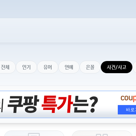
전체
인기
유머
연예
은꼴
사건/사고